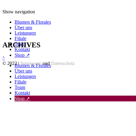
Show navigation
Blumen & Florales
Über uns
Leistungen
Filiale
ARCHIVES
Team
Kontakt
Shop ↗
^
© 2022 |
Impressum
und
Datenschutz
Blumen & Florales
Über uns
Leistungen
Filiale
Team
Kontakt
Shop ↗